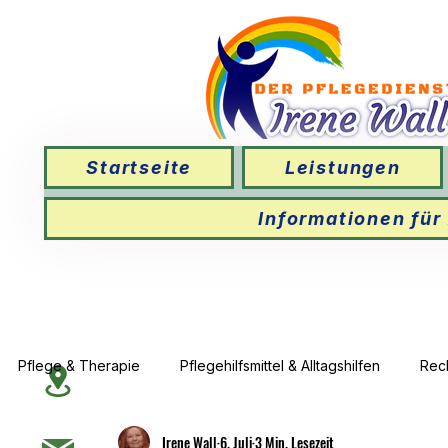
Startseite
Leistungen
Informationen für
Pflege & Therapie
Pflegehilfsmittel & Alltagshilfen
Rec
Irene Wall
6. Juli
3 Min. Lesezeit
Wundversorgung & Therapie
Leistungen der Pflegev