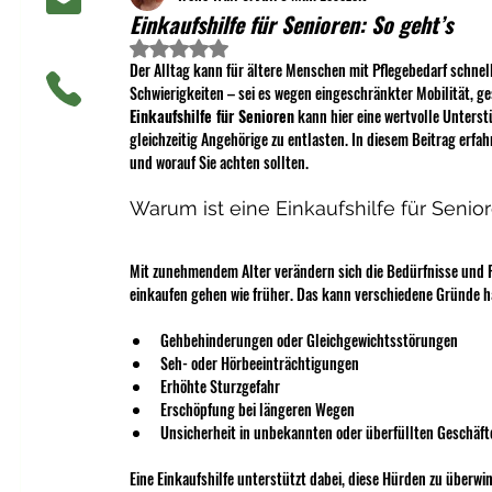
Einkaufshilfe für Senioren: So geht’s
Mit NaN von 5 Sternen bewertet.
Der Alltag kann für ältere Menschen mit Pflegebedarf schnell
Schwierigkeiten – sei es wegen eingeschränkter Mobilität, g
Einkaufshilfe für Senioren
 kann hier eine wertvolle Unterst
gleichzeitig Angehörige zu entlasten. In diesem Beitrag erfahr
und worauf Sie achten sollten.
Warum ist eine Einkaufshilfe für Senio
Mit zunehmendem Alter verändern sich die Bedürfnisse und F
einkaufen gehen wie früher. Das kann verschiedene Gründe h
Gehbehinderungen oder Gleichgewichtsstörungen
Seh- oder Hörbeeinträchtigungen
Erhöhte Sturzgefahr
Erschöpfung bei längeren Wegen
Unsicherheit in unbekannten oder überfüllten Geschäft
Eine Einkaufshilfe unterstützt dabei, diese Hürden zu überwi