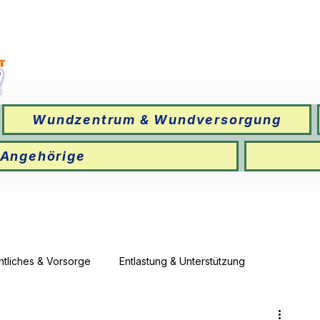
Wundzentrum & Wundversorgung
 Angehörige
htliches & Vorsorge
Entlastung & Unterstützung
ersicherung
📒 Ambulante Übergabe