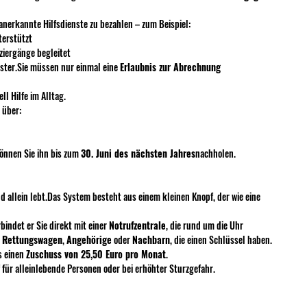
 anerkannte Hilfsdienste zu bezahlen – zum Beispiel:
terstützt
aziergänge begleitet
ster.Sie müssen nur einmal eine 
Erlaubnis zur Abrechnung
l Hilfe im Alltag.
 über:
önnen Sie ihn bis zum 
30. Juni des nächsten Jahres
nachholen.
d allein lebt.Das System besteht aus einem kleinen Knopf, der wie eine 
indet er Sie direkt mit einer 
Notrufzentrale
, die rund um die Uhr 
 
Rettungswagen
, 
Angehörige
 oder 
Nachbarn
, die einen Schlüssel haben.
 einen 
Zuschuss von 25,50 Euro pro Monat
.
für alleinlebende Personen oder bei erhöhter Sturzgefahr.