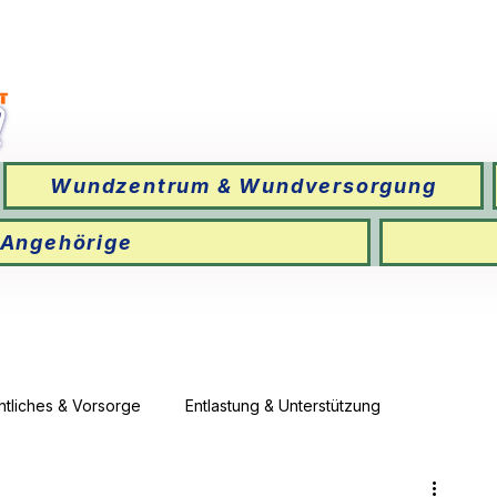
Wundzentrum & Wundversorgung
 Angehörige
htliches & Vorsorge
Entlastung & Unterstützung
ersicherung
📒 Ambulante Übergabe