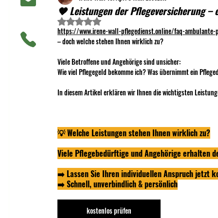
🧡 Leistungen der Pflegeversicherung – 
Mit NaN von 5 Sternen bewertet.
https://www.irene-wall-pflegedienst.online/faq-ambulante-
– doch welche stehen Ihnen wirklich zu?
Viele Betroffene und Angehörige sind unsicher:
Wie viel Pflegegeld bekomme ich? Was übernimmt ein Pfleged
In diesem Artikel erklären wir Ihnen die wichtigsten Leistun
💡 Welche Leistungen stehen Ihnen wirklich zu?
Viele Pflegebedürftige und Angehörige erhalten de
➡️ Lassen Sie Ihren individuellen Anspruch jetzt k
➡️ Schnell, unverbindlich & persönlich
kostenlos prüfen