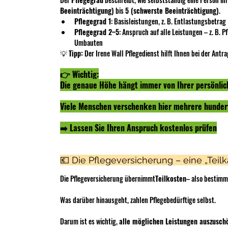
Beeinträchtigung)
 bis 
5 (schwerste Beeinträchtigung)
.
Pflegegrad 1
: Basisleistungen, z. B. Entlastungsbetrag 
Pflegegrad 2–5
: Anspruch auf alle Leistungen – z. B. 
Umbauten
💡 
Tipp:
 Der Irene Wall Pflegedienst hilft Ihnen bei der Ant
👉 Wichtig:
Die genaue Höhe hängt immer von Ihrer persönlich
Viele Menschen verschenken hier mehrere hunder
➡️ Lassen Sie Ihren Anspruch kostenlos prüfen
💶 Die Pflegeversicherung – eine „Teil
Die Pflegeversicherung übernimmt
Teilkosten
– also bestimm
Was darüber hinausgeht, zahlen Pflegebedürftige selbst.
Darum ist es wichtig, 
alle möglichen Leistungen auszusch