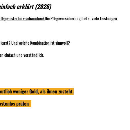
einfach erklärt (2026)
pflege-osterholz-scharmbeck
Die Pflegeversicherung bietet viele Leistungen 
ienst? Und welche Kombination ist sinnvoll?
gen einfach und verständlich.
utlich weniger Geld, als ihnen zusteht.
ostenlos prüfen  