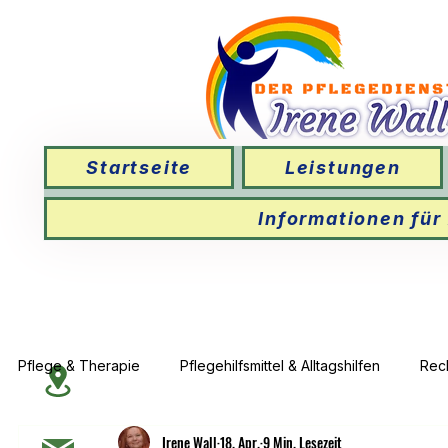
Startseite
Leistungen
Informationen für
Pflege & Therapie
Pflegehilfsmittel & Alltagshilfen
Rec
Irene Wall
18. Apr.
9 Min. Lesezeit
Wundversorgung & Therapie
Leistungen der Pflegev