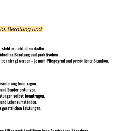
eld, Beratung und 
steht er nicht allein da:Die 
vidueller Beratung
 und 
praktischen 
l beantragt
 werden – je nach 
Pflegegrad
 und persönlicher Situation.
ersicherung beantragen.
e und Sonderleistungen.
istungen 
selbst beantragen
.
ad und Lebensumständen.
n gesetzlichen Leistungen.
ren Alltag noch bewältigen 
kann.Er
 reicht von 
1 (geringe 