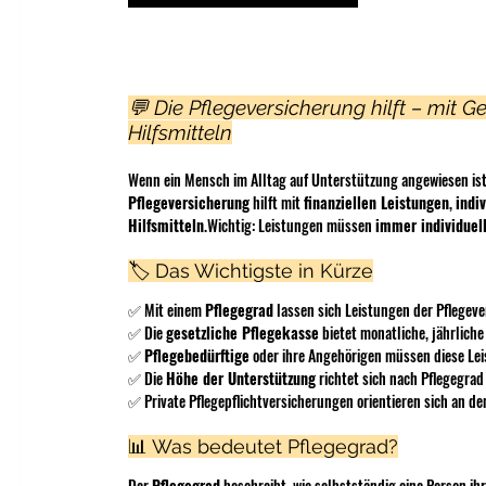
💬 Die Pflegeversicherung hilft – mit G
Hilfsmitteln
Wenn ein Mensch im Alltag auf Unterstützung angewiesen ist, 
Pflegeversicherung
 hilft mit 
finanziellen Leistungen
, 
indi
Hilfsmitteln
.Wichtig: Leistungen müssen 
immer individuel
🏷️ Das Wichtigste in Kürze
✅ Mit einem 
Pflegegrad
 lassen sich Leistungen der Pflegev
✅ Die 
gesetzliche Pflegekasse
 bietet monatliche, jährlich
✅ 
Pflegebedürftige
 oder ihre Angehörigen müssen diese Le
✅ Die 
Höhe der Unterstützung
 richtet sich nach Pflegegr
✅ Private Pflegepflichtversicherungen orientieren sich an de
📊 Was bedeutet Pflegegrad?
Der 
Pflegegrad
 beschreibt, wie selbstständig eine Person ih