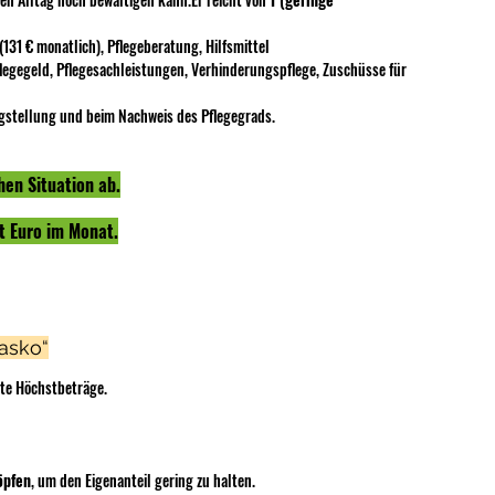
(131 € monatlich), Pflegeberatung, Hilfsmittel
Pflegegeld, Pflegesachleistungen, Verhinderungspflege, Zuschüsse für 
ragstellung und beim Nachweis des Pflegegrads.
en Situation ab.
t Euro im Monat.
kasko“
te Höchstbeträge.
öpfen
, um den Eigenanteil gering zu halten.