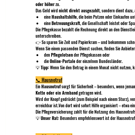
oder höher
 zu.
Das Geld wird 
nicht direkt ausgezahlt
, sondern dient dazu,
eine 
Haushaltshilfe
, die beim Putzen oder Einkaufen un
eine 
Betreuungskraft
, die Gesellschaft leistet oder Sp
Die Pflegekasse bezahlt die Rechnung direkt an den Dienstlei
unterschreiben.
👉 So sparen Sie Zeit und Papierkram – und bekommen schnel
Wenn Sie einen passenden Dienst suchen, finden Sie Anbieter
den 
Pflegelotsen
 der Pflegekassen oder
die 
Online-Portale
 der einzelnen Bundesländer.
💡 
Tipp:
 Wenn Sie den Betrag in einem Monat nicht nutzen, k
📞 Hausnotruf
Ein 
Hausnotruf
 sorgt für Sicherheit – besonders, wenn jeman
Kette oder ein Armband
 getragen wird.
Wird der Knopf gedrückt (zum Beispiel nach einem Sturz), verb
erreichbar ist.Von dort wird sofort Hilfe organisiert – etwa ein
Die Pflegeversicherung zahlt für die Nutzung des Hausnotrufs
💡 
Unser Rat:
 Besonders empfehlenswert ist der Hausnotruf 