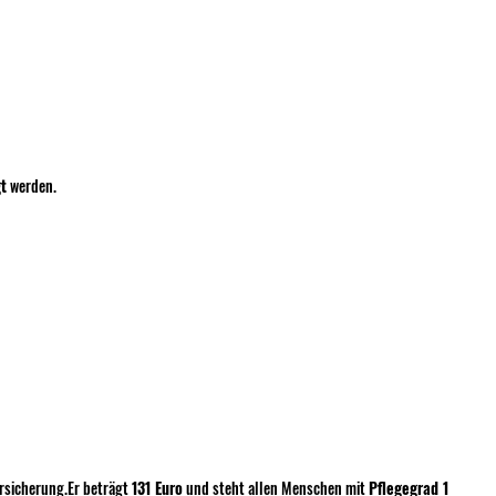
t
 werden.
rsicherung.Er
 beträgt 
131 Euro
 und steht allen Menschen mit 
Pflegegrad 1 