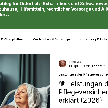
eblog für Osterholz-Scharmbeck und Schwanewede!
uhause, Hilfsmitteln, rechtlicher Vorsorge und Allt
Herz.
 & Alltagshilfen
Rechtliches & Vorsorge
Entlastung & Unte
Leistungen der Pflegeversicherung
📒 Ambulante Übergabe
Irene Wall
18. Apr.
9 Min. Lesezeit
Leistungen der Pflegeversich
🧡 Leistungen 
Pflegeversiche
erklärt (2026)