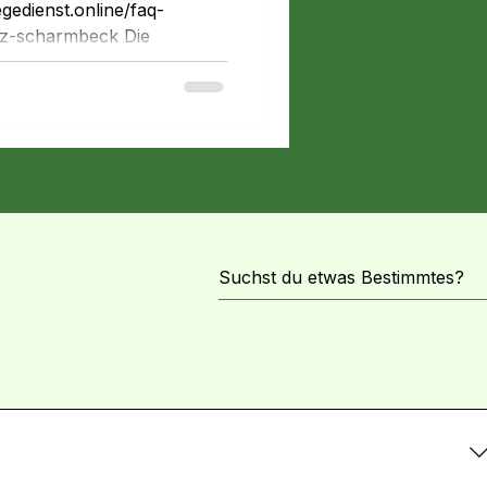
gedienst.online/faq-
lz-scharmbeck Die
viele Leistungen – doch
ch zu? Viele Betroffene
er: Wie viel Pflegegeld
mt ein Pflegedienst? Und
voll? In diesem Artikel
htigsten Leistungen einfach
he Leistungen stehen Ihnen
dürftige