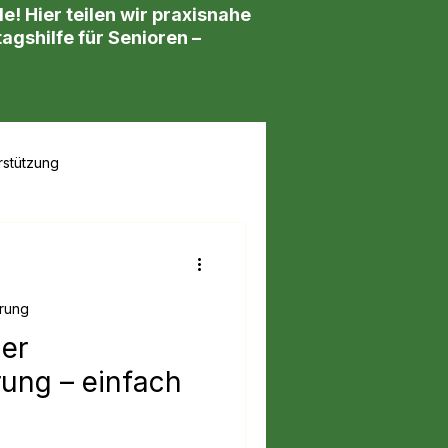
 Hier teilen wir praxisnahe
agshilfe für Senioren –
rstützung
erung
der
rung – einfach