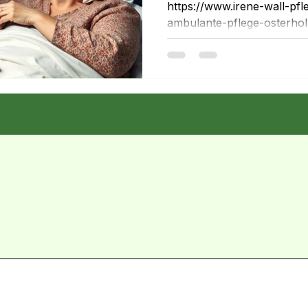
https://www.irene-wall-pfle
ambulante-pflege-osterho
Pflegeversicherung bietet 
welche stehen Ihnen wirkli
und Angehörige sind unsich
bekomme ich? Was übernim
welche Kombination ist sinn
erklären wir Ihnen die wic
und verständlich. 💡 Welc
wirklich zu? Viele Pflegebe