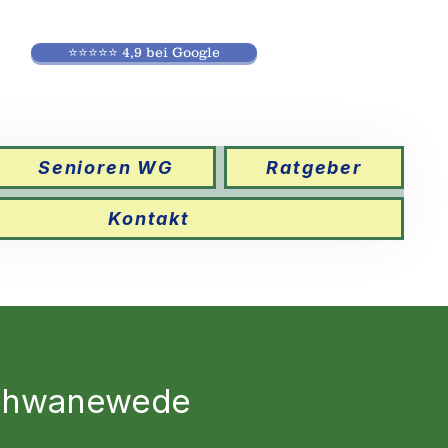
⭐⭐⭐⭐⭐ 4,9 bei Google
Senioren WG
Ratgeber
Kontakt
Schwanewede