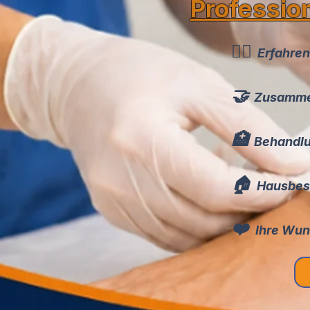
Professio
👩‍⚕️
Erfahren
🤝
Zusammen
🏥
Behandlu
🏠
Hausbes
❤️
Ihre Wun