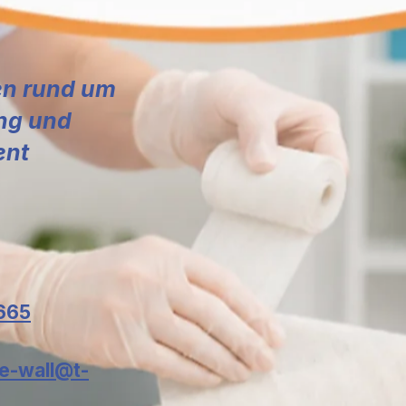
gen rund um
ng und
ent
2665
ne-wall@t-