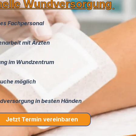
nelle Wundversorgung
es Fachpersonal
arbeit mit Ärzten
ng im Wundzentrum
uche möglich
dversorgung in besten Händen
Jetzt Termin vereinbaren