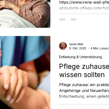
https://www.irene-wall-pfle
ambulante-pflege-osterho
Pflegeversicherung bietet 
welche stehen Ihnen wirkli
und Angehörige sind unsich
bekomme ich? Was übernim
welche Kombination ist sinn
erklären wir Ihnen die wic
Irene Wall
5. Okt. 2025
4 Min. Lesez
und verständlich. 💡 Welc
wirklich zu? Viele Pflegebe
Entlastung & Unterstützung
Pflege zuhause
wissen sollten
Pflege zuhause: ein prakti
Angehörige und Neuanfänge
Entscheidung, einen gelieb