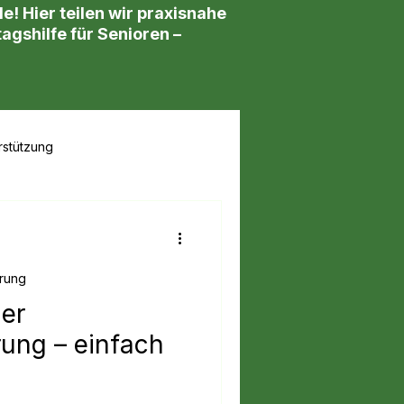
 Hier teilen wir praxisnahe
agshilfe für Senioren –
rstützung
erung
der
rung – einfach