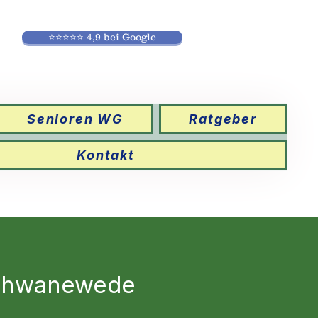
⭐⭐⭐⭐⭐ 4,9 bei Google
Senioren WG
Ratgeber
Kontakt
Schwanewede