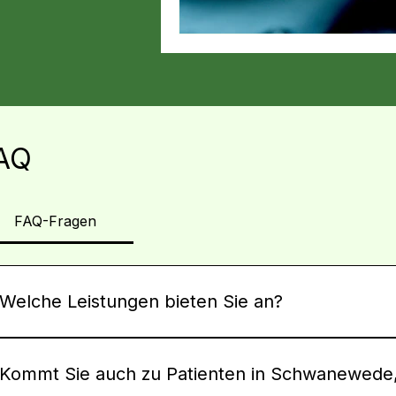
AQ
FAQ-Fragen
Welche Leistungen bieten Sie an?
Wir bieten umfassende ambulante Pflegeleistungen an, die
und Behandlungspflege auch spezialisierte Wundversorgung,
Kommt Sie auch zu Patienten in Schwanewede
Wohngemeinschaften, um eine häusliche Atmosphäre mit prof