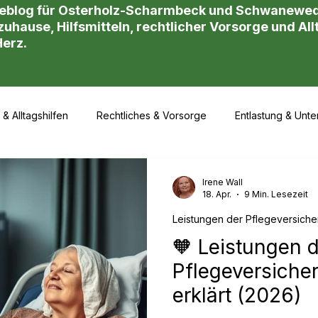
eblog für Osterholz-Scharmbeck und Schwanewede!
uhause, Hilfsmitteln, rechtlicher Vorsorge und Allt
Herz.
 & Alltagshilfen
Rechtliches & Vorsorge
Entlastung & Unte
Leistungen der Pflegeversicherung
📒 Ambulante Übergabe
Irene Wall
18. Apr.
9 Min. Lesezeit
Leistungen der Pflegeversich
🧡 Leistungen 
Pflegeversiche
erklärt (2026)