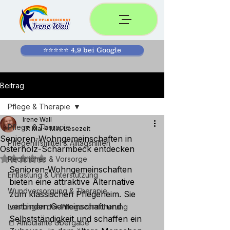
⭐⭐⭐⭐⭐ 4,9 bei Google
Beitrag
Pflege & Therapie
Irene Wall
Pflege & Therapie
17. Mai
4 Min. Lesezeit
Senioren-Wohngemeinschaften in
Pflegehilfsmittel & Alltagshilfen
Osterholz-Scharmbeck entdecken
Mit NaN von 5 Sternen bewertet.
Rechtliches & Vorsorge
Senioren-Wohngemeinschaften 
Entlastung & Unterstützung
bieten eine attraktive Alternative 
Wundversorgung & Therapie
zum klassischen Pflegeheim. Sie 
verbinden Gemeinschaft und 
Leistungen der Pflegeversicherung
Selbstständigkeit und schaffen ein 
📒 Ambulante Übergabe