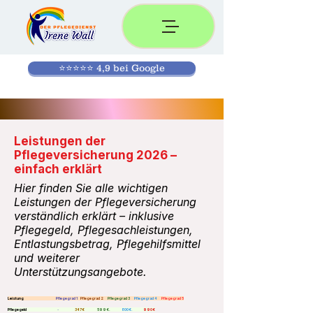
⭐⭐⭐⭐⭐ 4,9 bei Google
Leistungen der
Pflegeversicherung 2026 –
einfach erklärt
Hier finden Sie alle wichtigen
Leistungen der Pflegeversicherung
verständlich erklärt – inklusive
Pflegegeld, Pflegesachleistungen,
Entlastungsbetrag, Pflegehilfsmittel
und weiterer
Unterstützungsangebote.
Leistung
Pflegegrad 1
Pflegegrad 2
Pflegegrad 3
Pflegegrad 4
Pflegegrad 5
Pflegegeld
-
347 €
599 €.
800 €.
990 €