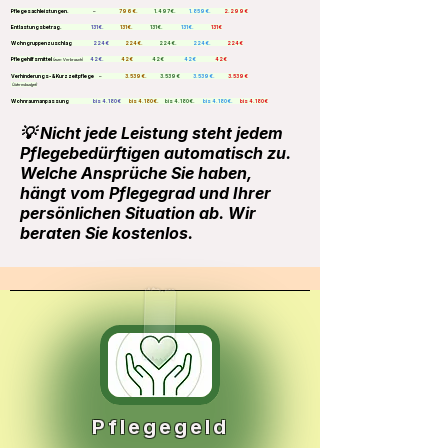
Pflegesachleistungen.
–
796 €.
1.497 €.
1.859 €.
2.299 €
Entlastungsbetrag.
131 €.
131 €.
131 €.
131 €.
131 €
Wohngruppenzuschlag
224 €
224 €.
224 €.
224 €.
224 €
Pflegehilfsmittel
42 €.
42 €
42 €
42 €
42 €
(zum Verbrauch)
Verhinderungs- & Kurzzeitpflege
–
3.539 €.
3.539 €
.
3.539 €.
3.539 €
(Jahresbudget)
Wohnraumanpassung
bis 4.180 €
bis 4.180 €.
bis 4.180 €.
bis 4.180 €.
bis 4.180 €
💡 Nicht jede Leistung steht jedem
Pflegebedürftigen automatisch zu.
Welche Ansprüche Sie haben,
hängt vom Pflegegrad und Ihrer
persönlichen Situation ab. Wir
beraten Sie kostenlos.
Pflegegeld